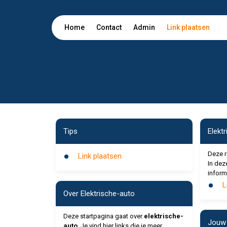
Home
Contact
Admin
Link plaatsen
Tips
Elekt
Deze r
Link plaatsen
In deze
inform
L
Over Elektrische-auto
Deze startpagina gaat over
elektrische-
Jouw 
auto
. Je vind hier links die je meer